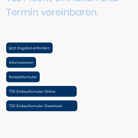
Termin vereinbaren.
Als Ihr Partner in der Fahrzeugausstattung bieten wir Ihnen hochwertige
Produkte und Dienstleistungen. Vertrauen Sie auf unsere Expertise im
Bereich Taxameter und Wegstreckenzähler.
Jetzt Angebot anfordern
Informationen
Kontaktformular
TSE-Einbauformular Online
TSE-Einbauformular Download